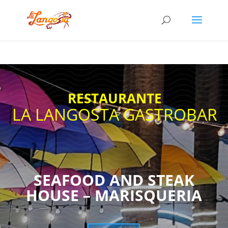
google-site-
verification=bRHrQ1xZ4K3LJJH9nRkEGUK6sUNxEYY81PntP5eXlQo
RESTAURANTE
LA LANGOSTA GASTROBAR
SEAFOOD AND STEAK
HOUSE – MARISQUERIA